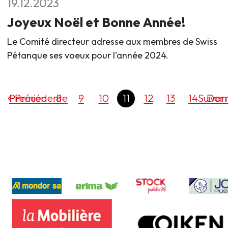
19.12.2023
Joyeux Noël et Bonne Année!
Le Comité directeur adresse aux membres de Swiss
Pétanque ses voeux pour l'année 2024.
Premier
Précédente
8
9
10
11
12
13
14
Suivan
Dern