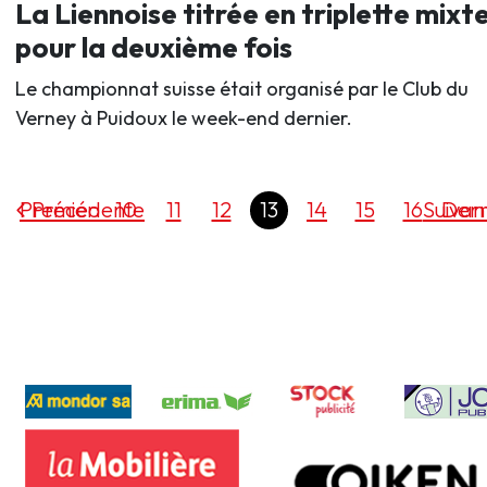
La Liennoise titrée en triplette mixt
pour la deuxième fois
Le championnat suisse était organisé par le Club du
Verney à Puidoux le week-end dernier.
Premier
Précédente
10
11
12
13
14
15
16
Suivan
Dern