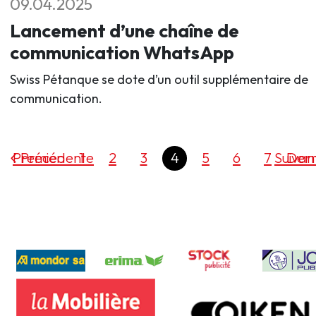
09.04.2025
Lancement d’une chaîne de
communication WhatsApp
Swiss Pétanque se dote d’un outil supplémentaire de
communication.
Premier
Précédente
1
2
3
4
5
6
7
Suivan
Dern