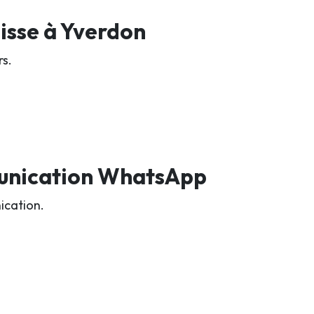
isse à Yverdon
rs.
unication WhatsApp
ication.