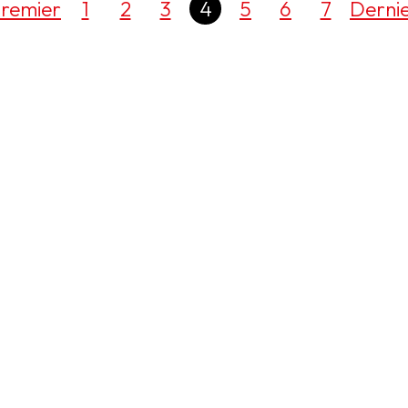
remier
1
2
3
4
5
6
7
Derni