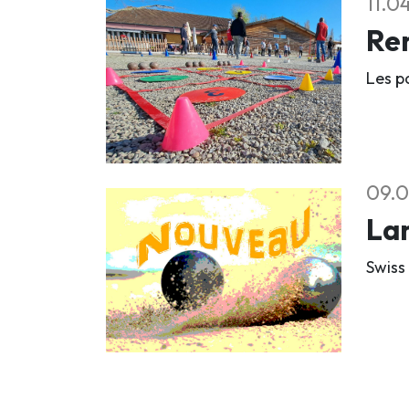
11.0
Ren
Les pa
09.0
La
Swiss