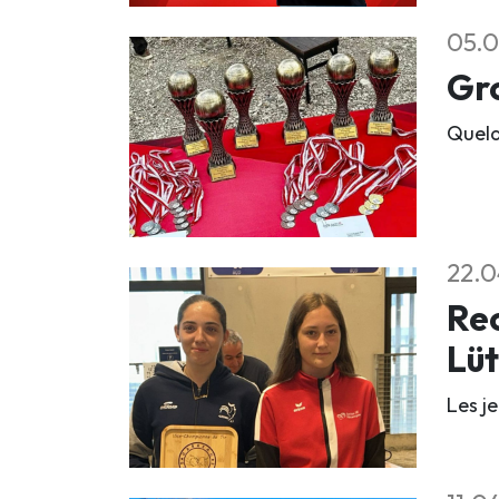
05.0
Gro
Quelq
22.0
Rec
Lü
Les j