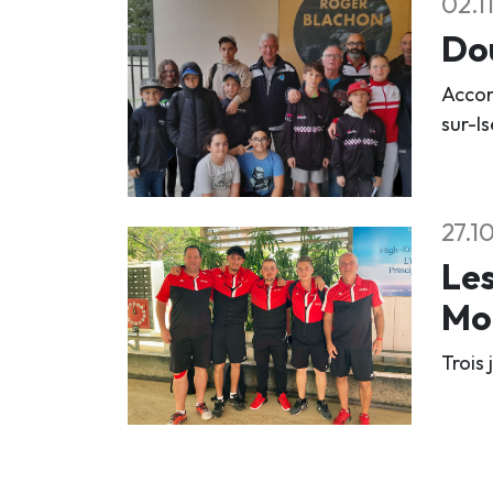
02.1
Dou
Accom
sur-Is
27.1
Les
Mo
Trois