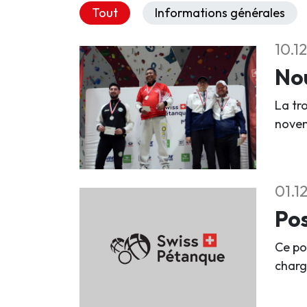
Tout
Informations générales
10.1
Nou
La tr
nove
01.1
Pos
Ce po
charg