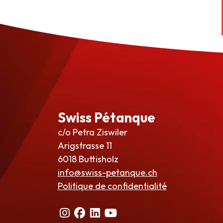
Swiss Pétanque
c/o Petra Ziswiler
Arigstrasse 11
6018 Buttisholz
info@swiss-petanque.ch
Politique de confidentialité