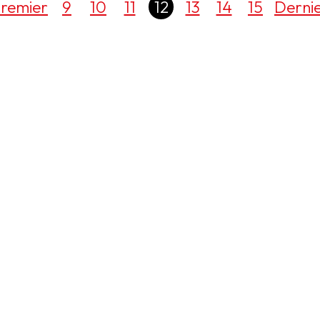
remier
9
10
11
12
13
14
15
Derni