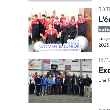
30.1
L'é
nati
Les j
2023.
16.1
Exa
Une fo