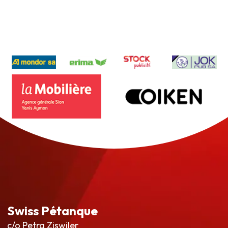
Swiss Pétanque
c/o Petra Ziswiler