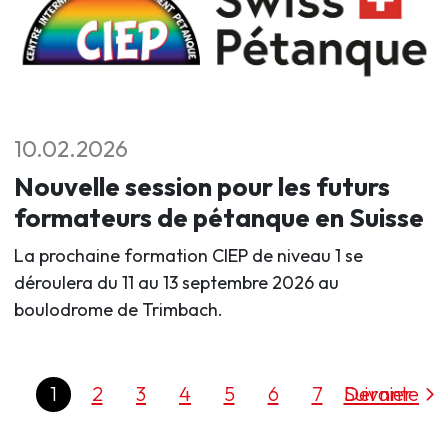
10.02.2026
Nouvelle session pour les futurs
formateurs de pétanque en Suisse
La prochaine formation CIEP de niveau 1 se
déroulera du 11 au 13 septembre 2026 au
boulodrome de Trimbach.
1
2
3
4
5
6
7
Dernier
Suivante