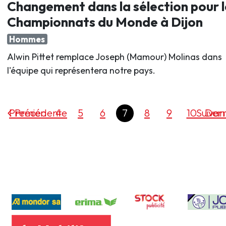
Changement dans la sélection pour l
Championnats du Monde à Dijon
Hommes
Alwin Pittet remplace Joseph (Mamour) Molinas dans
l'équipe qui représentera notre pays.
Premier
Précédente
4
5
6
7
8
9
10
Suivan
Dern