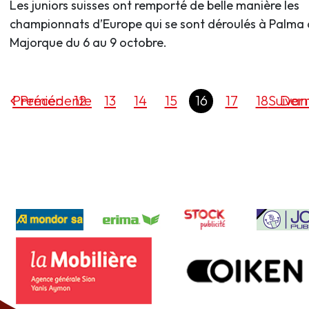
Les juniors suisses ont remporté de belle manière les
championnats d’Europe qui se sont déroulés à Palma
Majorque du 6 au 9 octobre.
Premier
Précédente
12
13
14
15
16
17
18
Suivan
Dern