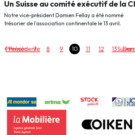
Un Suisse au comité exécutif de la 
Notre vice-président Damien Fellay a été nommé
trésorier de l'association continentale le 13 avril.
Premier
Précédente
7
8
9
10
11
12
13
Suivan
Dern