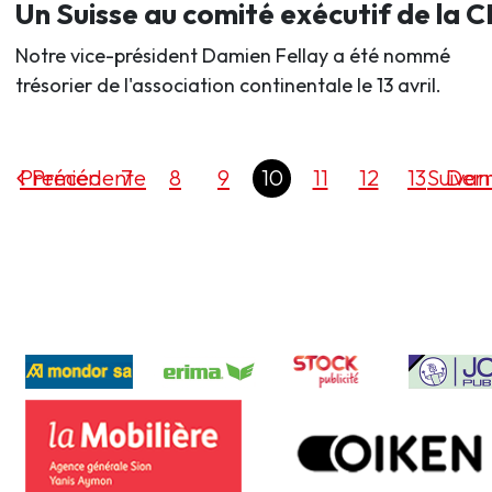
Un Suisse au comité exécutif de la 
Notre vice-président Damien Fellay a été nommé
trésorier de l'association continentale le 13 avril.
Premier
Précédente
7
8
9
10
11
12
13
Suivan
Dern