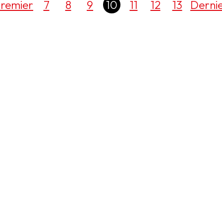
remier
7
8
9
10
11
12
13
Derni