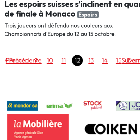
Les espoirs suisses s'inclinent en qua
de finale à Monaco
Espoirs
Trois joueurs ont défendu nos couleurs aux
Championnats d'Europe du 12 au 15 octobre.
Premier
Précédente
9
10
11
12
13
14
15
Suivan
Dern