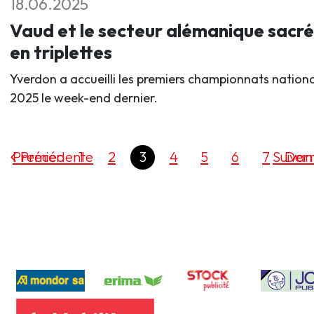
18.06.2025
Vaud et le secteur alémanique sacré
en triplettes
Yverdon a accueilli les premiers championnats nation
2025 le week-end dernier.
Premier
Précédente
1
2
3
4
5
6
7
Suivan
Dern