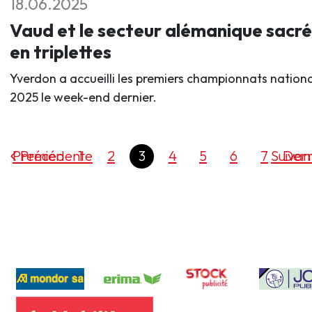
18.06.2025
Vaud et le secteur alémanique sacré
en triplettes
Yverdon a accueilli les premiers championnats nation
2025 le week-end dernier.
Premier
Précédente
1
2
3
4
5
6
7
Suivan
Dern