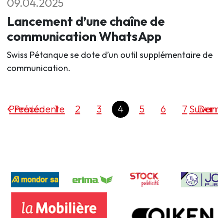
09.04.2025
Lancement d’une chaîne de
communication WhatsApp
Swiss Pétanque se dote d’un outil supplémentaire de
communication.
Premier
Précédente
1
2
3
4
5
6
7
Suivan
Dern