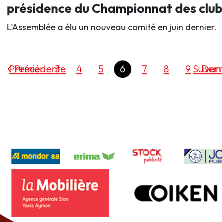
présidence du Championnat des club
L'Assemblée a élu un nouveau comité en juin dernier.
Premier
Précédente
3
4
5
6
7
8
9
Suivan
Dern