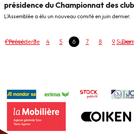
présidence du Championnat des club
L'Assemblée a élu un nouveau comité en juin dernier.
Premier
Précédente
3
4
5
6
7
8
9
Suivan
Dern