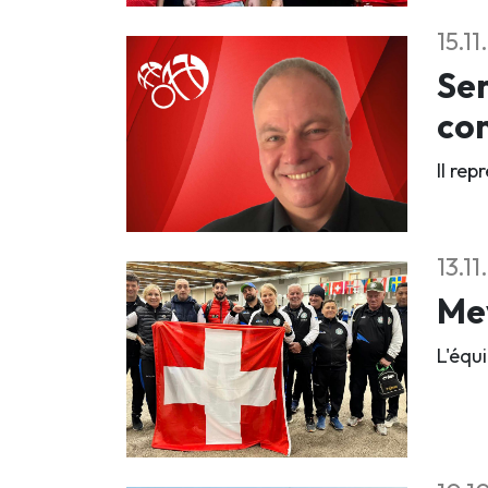
15.1
Se
co
Il rep
13.1
Mey
L'équi