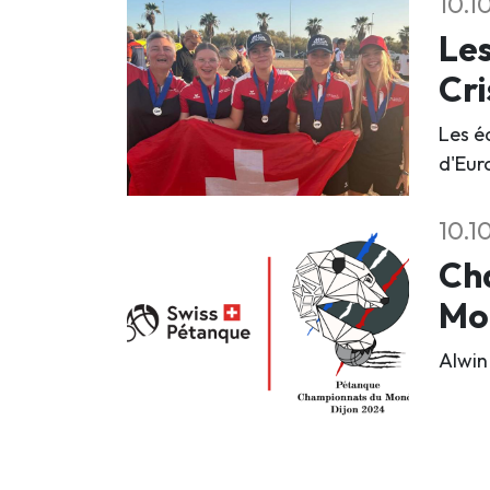
10.1
Les
Cri
Les é
d'Eur
10.1
Cha
Mo
Alwin