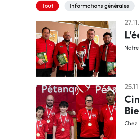
Tout
Informations générales
27.1
L'é
Notre
25.1
Cin
Bi
Chez 