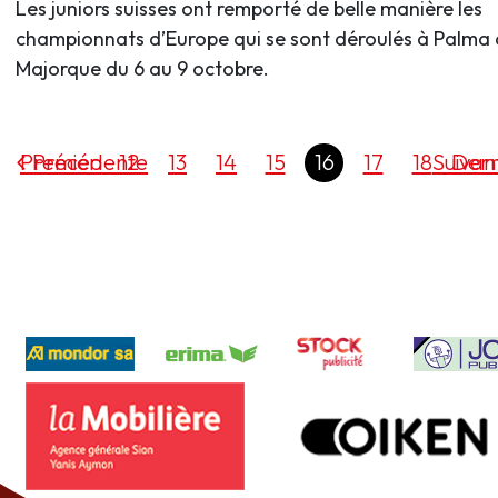
Les juniors suisses ont remporté de belle manière les
championnats d’Europe qui se sont déroulés à Palma
Majorque du 6 au 9 octobre.
Premier
Précédente
12
13
14
15
16
17
18
Suivan
Dern