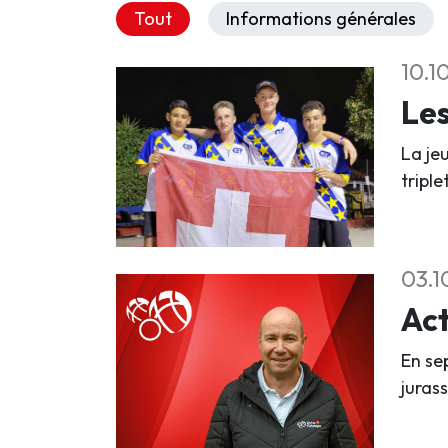
Tout
Informations générales
10.1
Les
La je
tripl
03.1
Act
En se
jurass