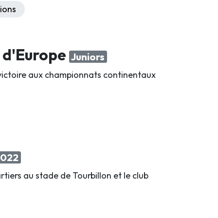
ions
s d'Europe
Juniors
a victoire aux championnats continentaux
2022
tiers au stade de Tourbillon et le club