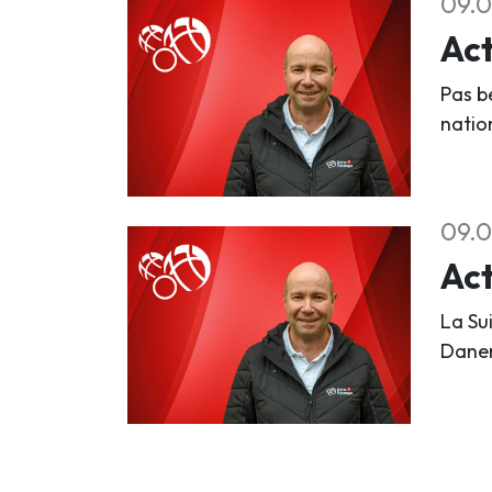
09.0
Act
Pas b
natio
09.0
Act
La Su
Danem