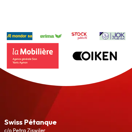
Swiss Pétanque
c/o Petra Ziswiler