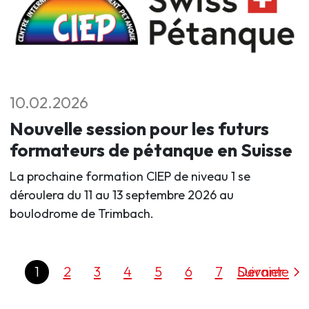
10.02.2026
Nouvelle session pour les futurs
formateurs de pétanque en Suisse
La prochaine formation CIEP de niveau 1 se
déroulera du 11 au 13 septembre 2026 au
boulodrome de Trimbach.
1
2
3
4
5
6
7
Dernier
Suivante