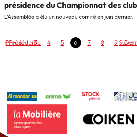
présidence du Championnat des club
L'Assemblée a élu un nouveau comité en juin dernier.
Premier
Précédente
3
4
5
6
7
8
9
Suivan
Dern