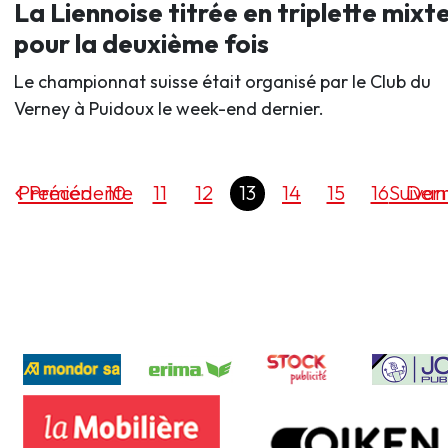
La Liennoise titrée en triplette mixt
pour la deuxième fois
Le championnat suisse était organisé par le Club du
Verney à Puidoux le week-end dernier.
Premier
Précédente
10
11
12
13
14
15
16
Suivan
Dern