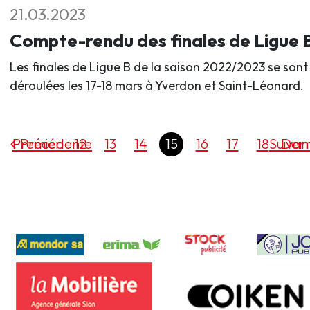
21.03.2023
Compte-rendu des finales de Ligue 
Les finales de Ligue B de la saison 2022/2023 se sont
déroulées les 17-18 mars à Yverdon et Saint-Léonard.
Premier
Précédente
12
13
14
15
16
17
18
Suivan
Dern