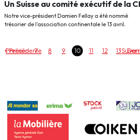
Un Suisse au comité exécutif de la 
Notre vice-président Damien Fellay a été nommé
trésorier de l'association continentale le 13 avril.
Premier
Précédente
7
8
9
10
11
12
13
Suivan
Dern