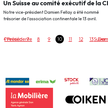
Un Suisse au comité exécutif de la 
Notre vice-président Damien Fellay a été nommé
trésorier de l'association continentale le 13 avril.
Premier
Précédente
7
8
9
10
11
12
13
Suivan
Dern