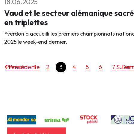
18.06.2025
Vaud et le secteur alémanique sacré
en triplettes
Yverdon a accueilli les premiers championnats nation
2025 le week-end dernier.
Premier
Précédente
1
2
3
4
5
6
7
Suivan
Dern