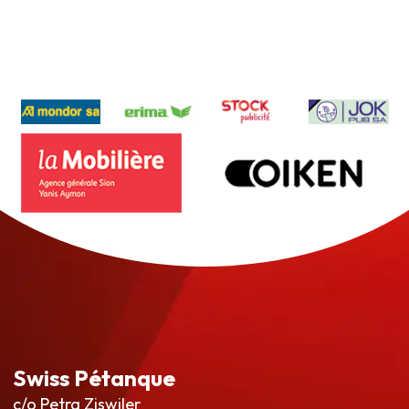
Swiss Pétanque
c/o Petra Ziswiler