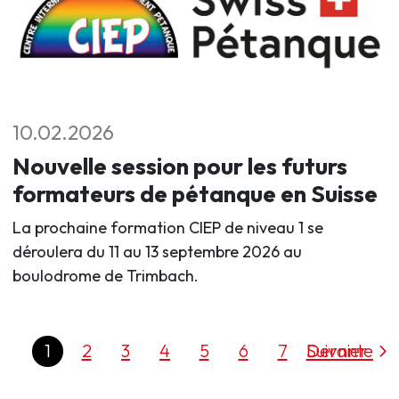
10.02.2026
Nouvelle session pour les futurs
formateurs de pétanque en Suisse
La prochaine formation CIEP de niveau 1 se
déroulera du 11 au 13 septembre 2026 au
boulodrome de Trimbach.
1
2
3
4
5
6
7
Dernier
Suivante