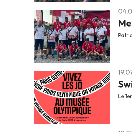
04.
Mey
Patri
19.0
Sw
Le 1e