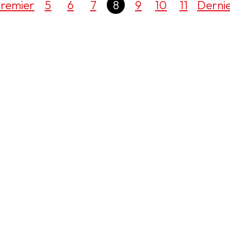
remier
5
6
7
8
9
10
11
Derni