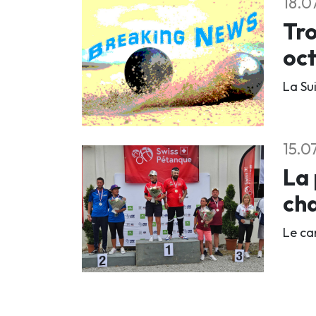
18.0
Tro
oc
La Su
15.0
La 
ch
Le ca