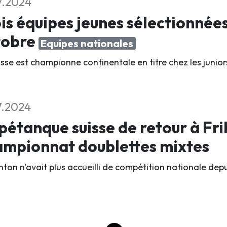
7.2024
is équipes jeunes sélectionnée
tobre
Equipes nationales
isse est championne continentale en titre chez les junio
7.2024
pétanque suisse de retour à Fri
ampionnat doublettes mixtes
nton n'avait plus accueilli de compétition nationale de