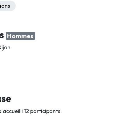
ions
rs
Hommes
ijon.
sse
accueilli 12 participants.