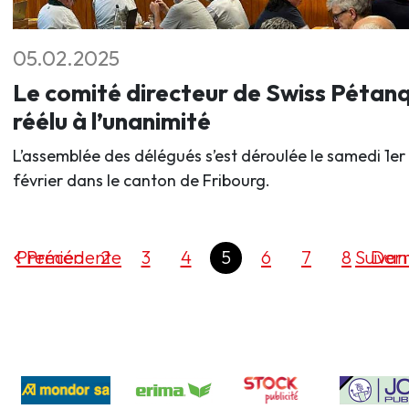
05.02.2025
Le comité directeur de Swiss Pétan
réélu à l’unanimité
L’assemblée des délégués s’est déroulée le samedi 1er
février dans le canton de Fribourg.
Premier
Précédente
2
3
4
5
6
7
8
Suivan
Dern