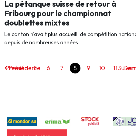
La pétanque suisse de retour à
Fribourg pour le championnat
doublettes mixtes
Le canton n'avait plus accueilli de compétition nation
depuis de nombreuses années.
Premier
Précédente
5
6
7
8
9
10
11
Suivan
Dern