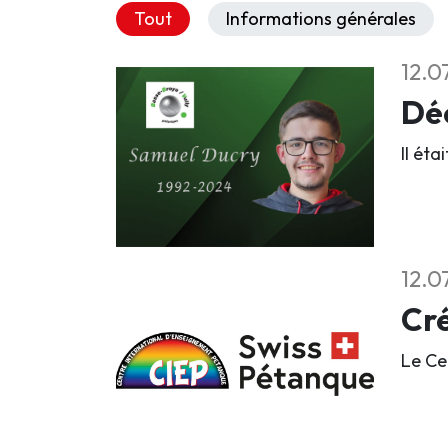
Tout
Informations générales
12.0
Déc
Il éta
12.0
Cré
Le Ce