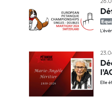
26.0
Déf
Equi
L'évé
23.0
Déc
l'
Elle 