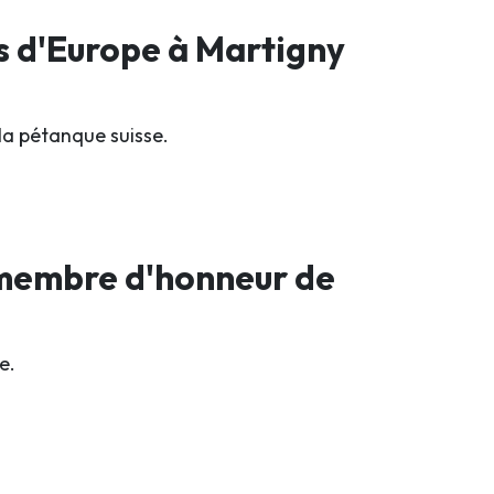
s d'Europe à Martigny
la pétanque suisse.
 membre d'honneur de
e.