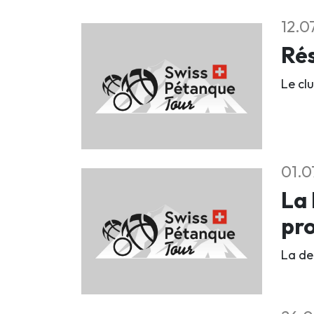
12.0
Rés
Le clu
01.0
La 
pr
La deu