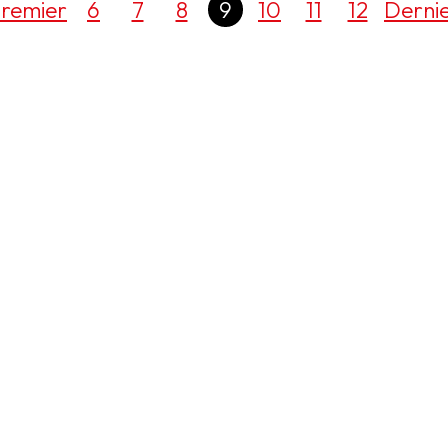
remier
6
7
8
9
10
11
12
Derni