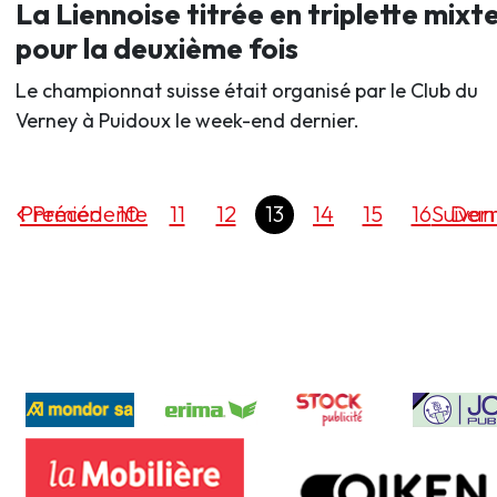
La Liennoise titrée en triplette mixt
pour la deuxième fois
Le championnat suisse était organisé par le Club du
Verney à Puidoux le week-end dernier.
Premier
Précédente
10
11
12
13
14
15
16
Suivan
Dern