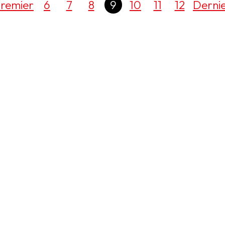
remier
6
7
8
9
10
11
12
Derni