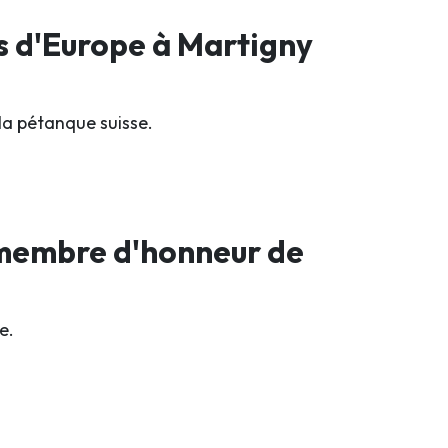
s d'Europe à Martigny
la pétanque suisse.
 membre d'honneur de
e.