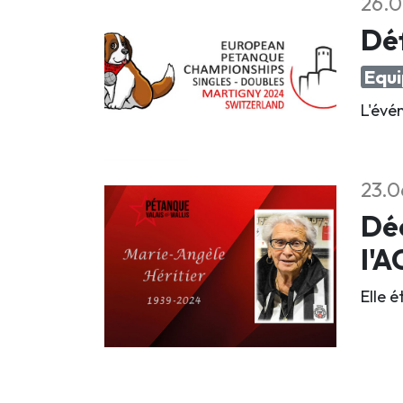
26.0
Déf
Equi
L'évé
23.0
Déc
l'
Elle 