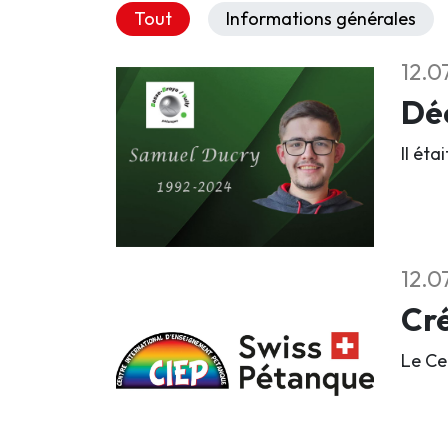
Tout
Informations générales
12.0
Déc
Il éta
12.0
Cré
Le Ce