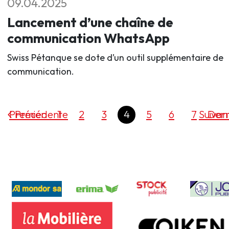
09.04.2025
Lancement d’une chaîne de
communication WhatsApp
Swiss Pétanque se dote d’un outil supplémentaire de
communication.
Premier
Précédente
1
2
3
4
5
6
7
Suivan
Dern