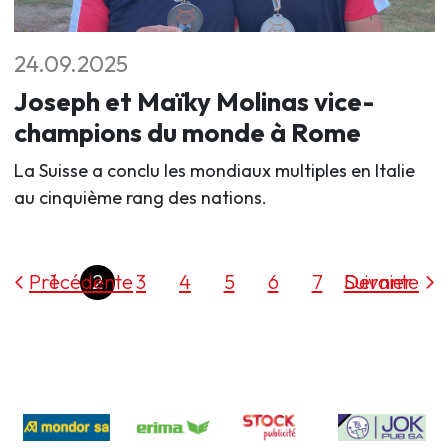
24.09.2025
Joseph et Maïky Molinas vice-
champions du monde à Rome
La Suisse a conclu les mondiaux multiples en Italie
au cinquième rang des nations.
Précédente
1
2
3
4
5
6
7
Dernier
Suivante