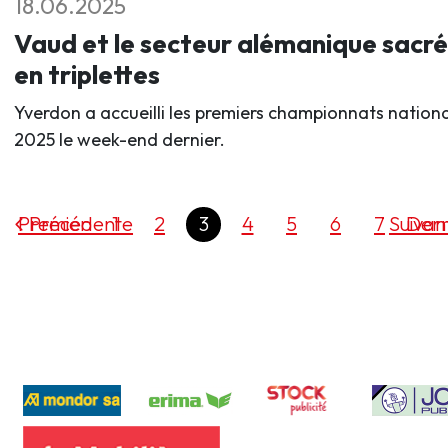
18.06.2025
Vaud et le secteur alémanique sacré
en triplettes
Yverdon a accueilli les premiers championnats nation
2025 le week-end dernier.
Premier
Précédente
1
2
3
4
5
6
7
Suivan
Dern