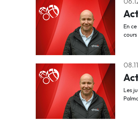
06.1
Act
En ce
cours 
08.1
Act
Les j
Palma