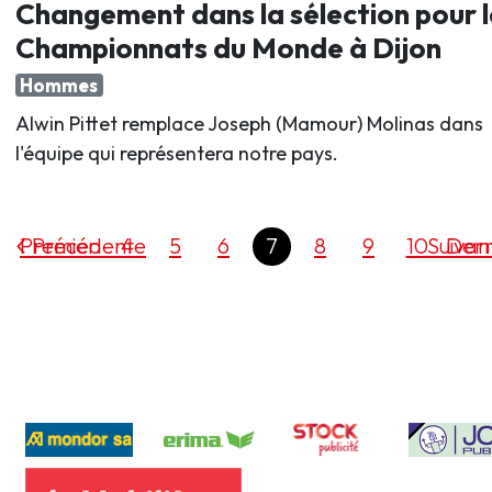
Changement dans la sélection pour l
Championnats du Monde à Dijon
Hommes
Alwin Pittet remplace Joseph (Mamour) Molinas dans
l'équipe qui représentera notre pays.
Premier
Précédente
4
5
6
7
8
9
10
Suivan
Dern