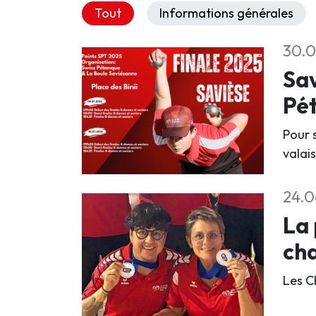
Tout
Informations générales
30.
Sav
Pé
Pour s
valais
24.0
La 
ch
Les C