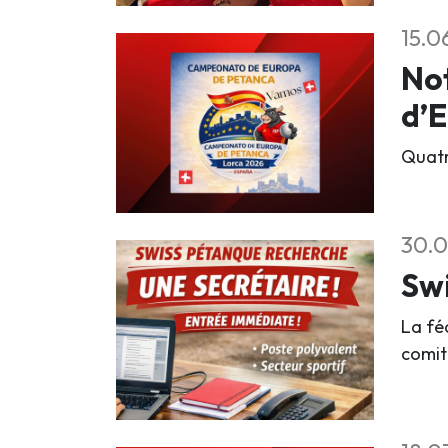
15.0
Not
d’E
Quatr
30.0
Swi
La fé
comit