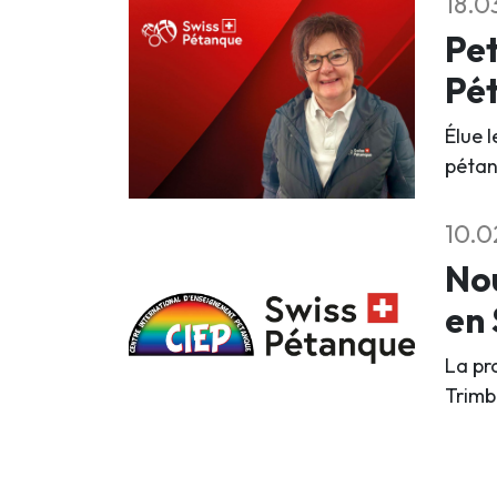
18.0
Pet
Pé
Élue 
pétan
10.0
Nou
en 
La pr
Trimb