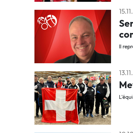
15.1
Se
co
Il rep
13.1
Mey
L'équi