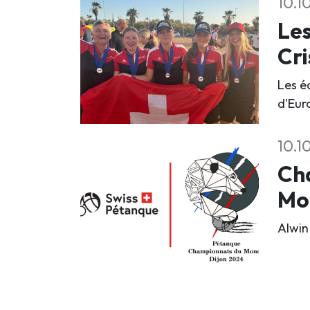
10.1
Les
Cri
Les é
d'Eur
10.1
Cha
Mo
Alwin