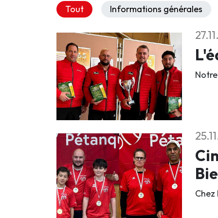
Tout
Informations générales
27.1
L'é
Notre
25.1
Cin
Bi
Chez 